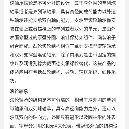
球轴承滚轮是不可分开的设计，属于厚外圈的单列球
轴承或者是双列球轴承，具有高径向载荷能力以外这
种轴承还能支承双向轴向能力。支承型滚轮轴承你安
装在轴上或者螺栓上的单列或者双列的单元，是由外
表面修型过的厚壁外圈、滚针保持架组件、满装滚子
组合而成。凸轮滚轮结构相似于单列支撑型滚轮轴承
和双列支撑型滚轮轴承，除了内滚到是由带固定的螺
纹以及润滑孔德大截面德支承螺栓替代，这些产品的
成熟应用在包括凸轮结构、导轨、输送系统、线性系
统。
滚轮轴承
滚轮轴承的结构是不可分离的，相当于厚外圈的单列
球轴承和双列球轴承，具有高径向能力之外，还可以
承载双向的轴向力，外圈具有冠形以及圆柱形的外表
面，字母分别用X和无X来代表。带冠形外面的结构设