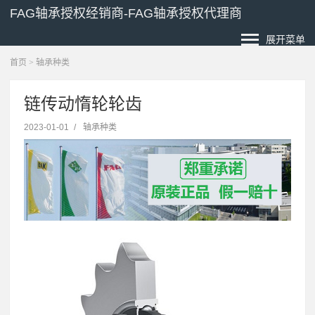
FAG轴承授权经销商-FAG轴承授权代理商
展开菜单
首页
>
轴承种类
链传动惰轮轮齿
2023-01-01
/
轴承种类