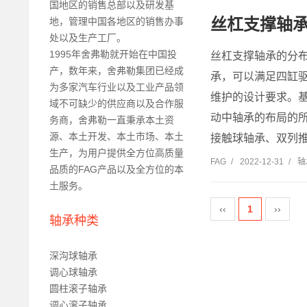
国地区的销售总部以及研发基
丝杠支撑轴
地，管理中国各地区的销售办事
处以及生产工厂。
1995年舍弗勒就开始在中国投
丝杠支撑轴承的分布
产，数年来，舍弗勒集团已经成
承，可以满足四缸
为多家汽车行业以及工业产品领
维护的设计要求。
域不可缺少的供应商以及合作服
动中轴承的布局的
务商，舍弗勒一直秉承本土资
源、本土开发、本土市场、本土
接触球轴承、双列推
生产，为用户提供全方位高质量
FAG
/
2022-12-31
/
轴
品质的FAG产品以及全方位的本
土服务。
‹‹
1
››
轴承种类
深沟球轴承
调心球轴承
圆柱滚子轴承
调心滚子轴承