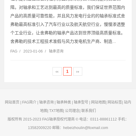
障。对轴承和工艺达到最高的质量标准，我们保证世界范围内
产品的高质量可靠性能，并且风力发电行业的的轴承标准式舍
弗勒最高标准引入了汽车行业以及航天航空行业，慢慢渗透整
个工业行业，让舍弗勒的轴承产品达到世界顶级高质量标准。
舍弗勒的技术工程技术准假与风力发电机生产商、制造...
FAG
/
2023-01-06
/
轴承咨询
‹‹
1
››
网站首页
|
FAG简介
|
轴承咨询
|
轴承种类
|
轴承型号
|
网站地图
|
网站标签
|
站内
地图
|
TXT地图
|
公司理念
|
联系我们
版权所有 2015-2023
FAG轴承
授权代理商 © 电话：0311-88861112 手机：
13582009220 邮箱：hebeizhoulin@foxmail.com