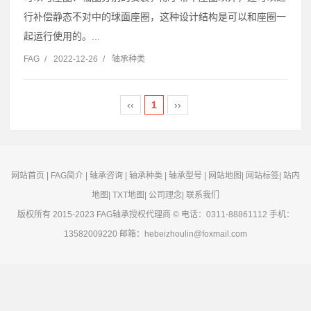
行补偿静态不对中的球面座圈，这种设计结构是可以和座圈一
起运行使用的。...
FAG
/
2022-12-26
/
轴承种类
‹‹
1
››
网站首页
|
FAG简介
|
轴承咨询
|
轴承种类
|
轴承型号
|
网站地图
|
网站标签
|
站内
地图
|
TXT地图
|
公司理念
|
联系我们
版权所有 2015-2023
FAG轴承
授权代理商 © 电话：0311-88861112 手机：
13582009220 邮箱：hebeizhoulin@foxmail.com