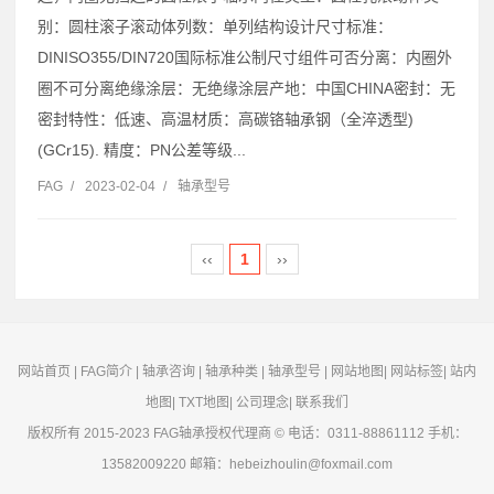
别：圆柱滚子滚动体列数：单列结构设计尺寸标准：
DINISO355/DIN720国际标准公制尺寸组件可否分离：内圈外
圈不可分离绝缘涂层：无绝缘涂层产地：中国CHINA密封：无
密封特性：低速、高温材质：高碳铬轴承钢（全淬透型)
(GCr15). 精度：PN公差等级...
FAG
/
2023-02-04
/
轴承型号
‹‹
1
››
网站首页
|
FAG简介
|
轴承咨询
|
轴承种类
|
轴承型号
|
网站地图
|
网站标签
|
站内
地图
|
TXT地图
|
公司理念
|
联系我们
版权所有 2015-2023
FAG轴承
授权代理商 © 电话：0311-88861112 手机：
13582009220 邮箱：hebeizhoulin@foxmail.com