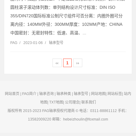
圆柱滚子滚动体列数：单列结构设计尺寸标准：DIN ISO
355/DIN720国际标准公制尺寸组件可否分离：内圈外圈可分
离内径：140MM外径：300MM厚度：102MM产地：CHINA
中国密封：无密封特性：低速、高温、...
FAG
/
2023-01-06
/
轴承型号
‹‹
1
››
网站首页
|
FAG简介
|
轴承咨询
|
轴承种类
|
轴承型号
|
网站地图
|
网站标签
|
站内
地图
|
TXT地图
|
公司理念
|
联系我们
版权所有 2015-2023
FAG轴承
授权代理商 © 电话：0311-88861112 手机：
13582009220 邮箱：hebeizhoulin@foxmail.com