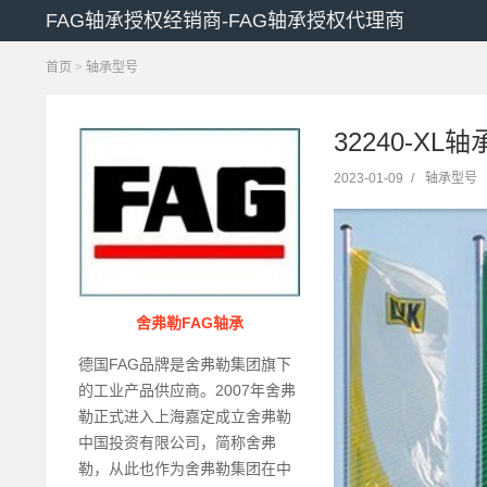
FAG轴承授权经销商-FAG轴承授权代理商
首页
>
轴承型号
32240-X
2023-01-09
/
轴承型号
舍弗勒FAG轴承
德国FAG品牌是舍弗勒集团旗下
的工业产品供应商。2007年舍弗
勒正式进入上海嘉定成立舍弗勒
中国投资有限公司，简称舍弗
勒，从此也作为舍弗勒集团在中